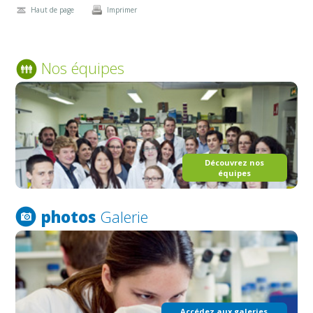
Haut de page
Imprimer
Nos équipes
Découvrez nos
équipes
photos
Galerie
Accédez aux galeries