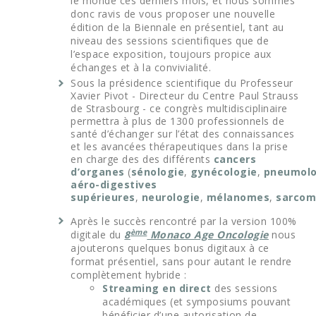
le monde ces derniers mois, et nous sommes
donc ravis de vous proposer une nouvelle
édition de la Biennale en présentiel, tant au
niveau des sessions scientifiques que de
l’espace exposition, toujours propice aux
échanges et à la convivialité.
Sous la présidence scientifique du Professeur
Xavier Pivot - Directeur du Centre Paul Strauss
de Strasbourg - ce congrès multidisciplinaire
permettra à plus de 1300 professionnels de
santé d’échanger sur l’état des connaissances
et les avancées thérapeutiques dans la prise
en charge des des différents
cancers
d’organes
(
sénologie
,
gynécologie
,
pneumolo
aéro-digestives
supérieures
,
neurologie
,
mélanomes
,
sarcom
Après le succès rencontré par la version 100%
ème
digitale du
8
Monaco Age Oncologie
nous
ajouterons quelques bonus digitaux à ce
format présentiel, sans pour autant le rendre
complètement hybride :
Streaming en direct
des sessions
académiques (et symposiums pouvant
bénéficier d’une autorisation de