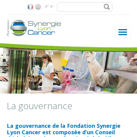
Rechercher
-
+
A
A
La Fondation
Les enjeux
Nos recherches
Plateformes & réseaux
Vous êtes ici
La gouvernance
Soutenir la Fondation
La gouvernance de la Fondation Synergie
Lyon Cancer est composée d’un Conseil