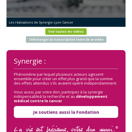
Les réalisations de Synergie Lyon Cancer
Voir toutes les vidéos
Télécharger la transcription texte de la vidéo
Synergie :
Phénomène par lequel plusieurs acteurs agissent
ensemble pour créer un effet plus grand que la somme
des effets attendus s'ils avaient opéré indépendamment.
Vous aussi, par votre don, participez à la synergie
indispensableà la recherche et au
développement
médical contre le cancer
Je soutiens aussi la Fondation