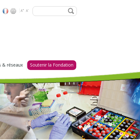
Rechercher
-
+
A
A
s & réseaux
Soutenir la Fondation
 d'excellence
Vous êtes un particulier
me bio-
Vous êtes une entreprise
e
Don et mécénat : vos
ire des Modèles
questions, nos réponses
Ils nous soutiennent
 C3D
oma Network