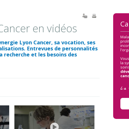
Le parcours du médicament
Bilans annuels
Comment aider
Ca
Contact
Cancer en vidéos
Mala
proli
ynergie Lyon Cancer, sa vocation, ses
inco
éalisations. Entrevues de personnalités
l'or
la recherche et les besoins des
Vous
la sy
soin
déve
canc