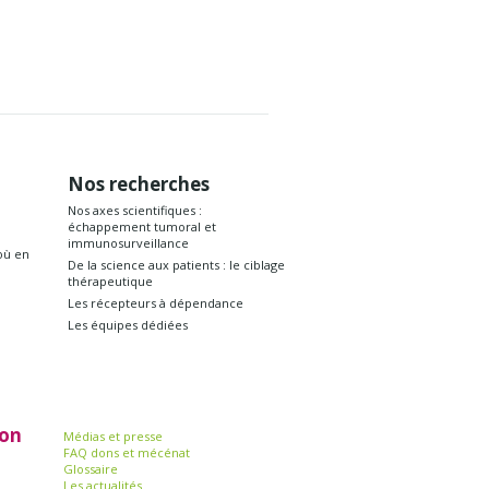
Nos recherches
Nos axes scientifiques :
échappement tumoral et
immunosurveillance
où en
De la science aux patients : le ciblage
thérapeutique
Les récepteurs à dépendance
Les équipes dédiées
ion
Médias et presse
FAQ dons et mécénat
Glossaire
Les actualités