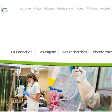
Actualités
Presse
Glossaire
Galerie photos
Vidéos
FAQ dons / mécénat
La Fondation
Les enjeux
Nos recherches
Plateforme
Vision, missions et valeurs
Le cancer aujourd'hui
Nos axes scientifiques :
Les chaires
échappement tumoral et
immunosurveillance
Historique
Le cancer, un défi médical
La platefor
et scientifique
informatiqu
De la science au patient : le
La gouvernance
ciblage thérapeutique
Progrès de la recherche sur
Le Laborato
le cancer : où en est-on?
Tumoraux
Fondateurs et partenaires
Les récepteurs à
dépendance
Progrès de la recherche sur
Plateforme
Pourquoi Lyon ?
le cancer : paroles
d'experts
Les équipes dédiées
World Sarc
Chiffres clés