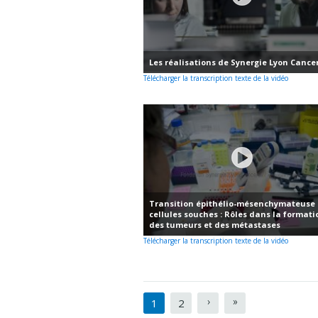
Les réalisations de Synergie Lyon Cance
Télécharger la transcription texte de la vidéo
Transition épithélio-mésenchymateuse 
cellules souches : Rôles dans la formati
des tumeurs et des métastases
Télécharger la transcription texte de la vidéo
Pages
1
2