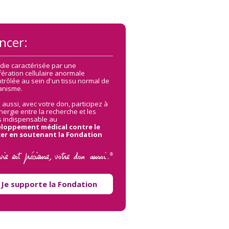
ncer:
die caractérisée par une
fération cellulaire anormale
ntrôlée au sein d'un tissu normal de
ganisme.
 aussi, avec votre don, participez à
nergie entre la recherche et les
s indispensable au
loppement médical contre le
er en soutenant la Fondation
Je supporte la Fondation