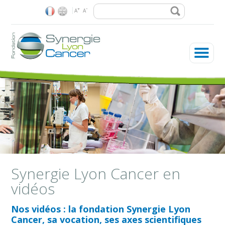
Rechercher
-
+
A
A
La Fondation
Les enjeux
Nos recherches
Plateformes & réseaux
Vous êtes ici
Synergie Lyon Cancer en
vidéos
Soutenir la Fondation
Nos vidéos : la fondation Synergie Lyon
Cancer, sa vocation, ses axes scientifiques