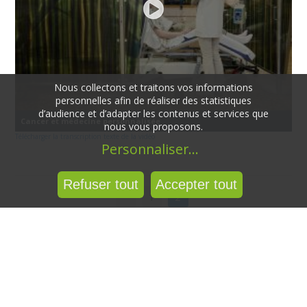
Nous collectons et traitons vos informations
personnelles afin de réaliser des statistiques
d’audience et d’adapter les contenus et services que
Cancer et médecine personnalisée
nous vous proposons.
Télécharger la transcription texte de la vidéo
Personnaliser
...
Refuser tout
Accepter tout
Pages
1
2
Haut de page
Imprimer