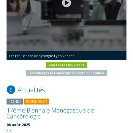
Les réalisations de Synergie Lyon Cancer
Voir toutes les vidéos
Télécharger la transcription texte de la vidéo
Actualités
AGENDA
PARTENARIATS
17ème Biennale Monégasque de
Cancérologie
08 août 2025
[...]