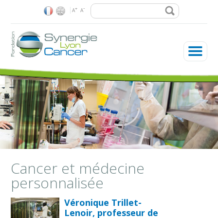
Rechercher
-
+
A
A
La Fondation
Les enjeux
Nos recherches
Plateformes & réseaux
Vous êtes ici
Cancer et médecine
personnalisée
Soutenir la Fondation
Véronique Trillet-
Lenoir, professeur de