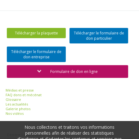
Télécharger la plaquette
Télécharger le formulaire de
don particulier
Télécharger le formulaire de
don entreprise
Formulaire de don en ligne
Médias et presse
FAQ dons et mécénat
Glossaire
Les actualités
Galerie photos
Nos vidéos
Nous collectons et traitons vos informations
personnelles afin de réaliser des statistiques
Centre Léon Bérard
d’audience et d’adapter les contenus et services que