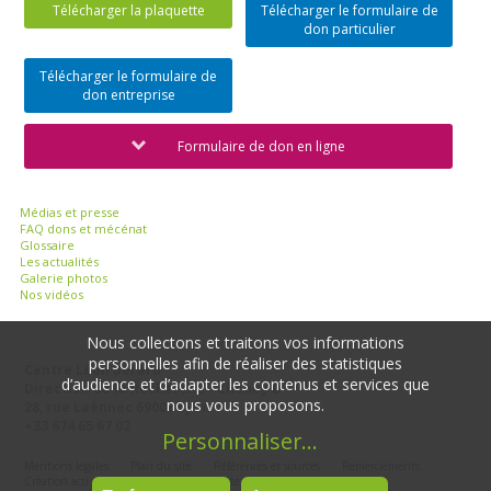
Télécharger la plaquette
Télécharger le formulaire de
don particulier
Télécharger le formulaire de
don entreprise
Formulaire de don en ligne
Médias et presse
FAQ dons et mécénat
Glossaire
Les actualités
Galerie photos
Nos vidéos
Nous collectons et traitons vos informations
personnelles afin de réaliser des statistiques
Centre Léon Bérard
d’audience et d’adapter les contenus et services que
Direction de la Recherche - Cheney D
nous vous proposons.
28, rue Laënnec 69008 Lyon
+33 674 65 67 02
Personnaliser
...
Mentions légales
Plan du site
Références et sources
Remerciements
Création acti
Gestionnaire de consentement