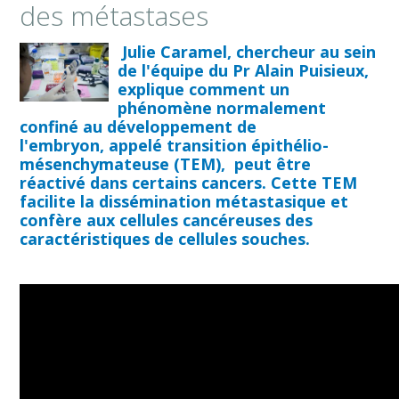
des métastases
Julie Caramel, chercheur au sein
de l'équipe du Pr Alain Puisieux,
explique comment un
phénomène normalement
confiné au développement de
l'embryon, appelé transition épithélio-
mésenchymateuse (TEM), peut être
réactivé dans certains cancers. Cette TEM
facilite la dissémination métastasique et
confère aux cellules cancéreuses des
caractéristiques de cellules souches.