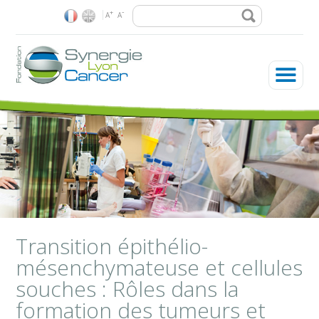
Rechercher
-
+
A
A
La Fondation
Les enjeux
Nos recherches
Plateformes & réseaux
Vous êtes ici
Transition épithélio-
mésenchymateuse et cellules
Soutenir la Fondation
souches : Rôles dans la
formation des tumeurs et