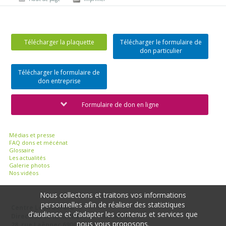
Télécharger la plaquette
Télécharger le formulaire de
don particulier
Télécharger le formulaire de
don entreprise
Formulaire de don en ligne
Médias et presse
FAQ dons et mécénat
Glossaire
Les actualités
Galerie photos
Nos vidéos
Nous collectons et traitons vos informations
personnelles afin de réaliser des statistiques
Centre Léon Bérard
d’audience et d’adapter les contenus et services que
Direction de la Recherche - Cheney D
nous vous proposons.
28, rue Laënnec 69008 Lyon