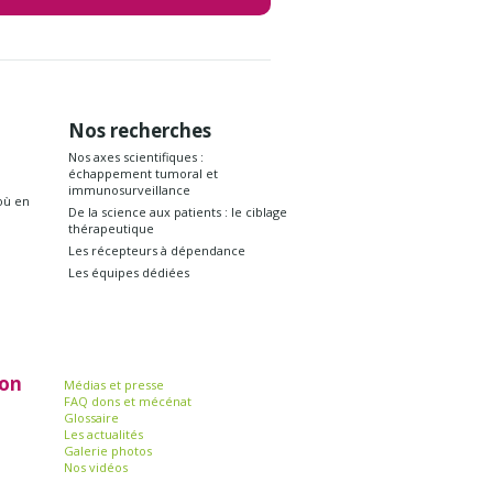
Nos recherches
Nos axes scientifiques :
échappement tumoral et
immunosurveillance
où en
De la science aux patients : le ciblage
thérapeutique
Les récepteurs à dépendance
Les équipes dédiées
ion
Médias et presse
FAQ dons et mécénat
Glossaire
Les actualités
Galerie photos
Nos vidéos