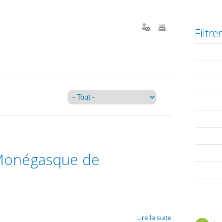
Le parcours du médicament
Bilans annuels
Filtre
Comment aider
Contact
Monégasque de
Lire la suite