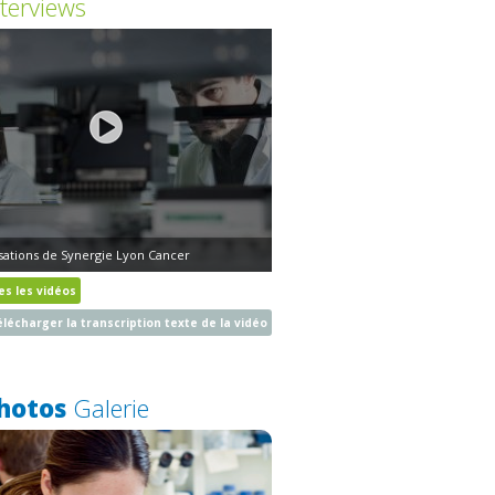
nterviews
isations de Synergie Lyon Cancer
es les vidéos
lécharger la transcription texte de la vidéo
hotos
Galerie