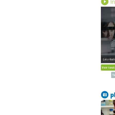
I
Les réal
Voir tout
Té
p