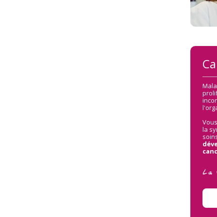
Ca
Mala
proli
inco
l'or
Vous
la sy
soin
déve
canc