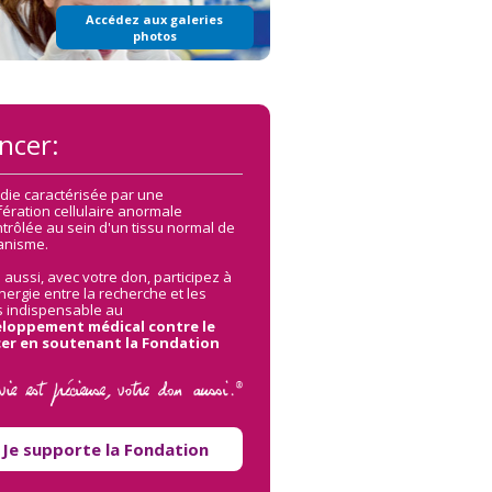
Accédez aux galeries
photos
ncer:
die caractérisée par une
fération cellulaire anormale
ntrôlée au sein d'un tissu normal de
ganisme.
 aussi, avec votre don, participez à
nergie entre la recherche et les
s indispensable au
loppement médical contre le
er en soutenant la Fondation
Je supporte la Fondation