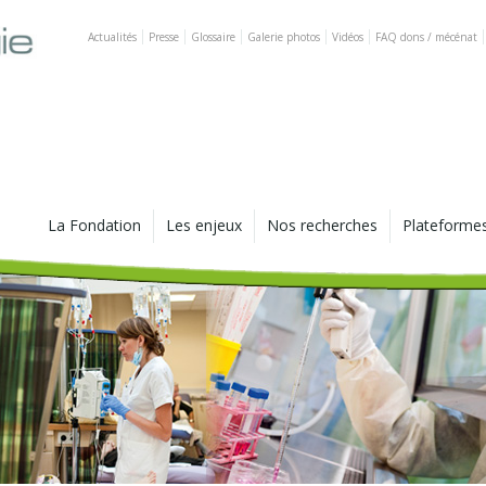
Actualités
Presse
Glossaire
Galerie photos
Vidéos
FAQ dons / mécénat
La Fondation
Les enjeux
Nos recherches
Plateforme
Vision, missions et valeurs
Le cancer aujourd'hui
Nos axes scientifiques :
Les chaires
échappement tumoral et
immunosurveillance
Historique
Le cancer, un défi médical
La platefor
et scientifique
informatiqu
De la science au patient : le
La gouvernance
ciblage thérapeutique
Progrès de la recherche sur
Le Laborato
le cancer : où en est-on?
Tumoraux
Fondateurs et partenaires
Les récepteurs à
dépendance
Progrès de la recherche sur
Plateforme
Pourquoi Lyon ?
le cancer : paroles
d'experts
Les équipes dédiées
World Sarc
Chiffres clés