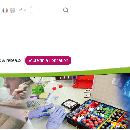
Rechercher
-
+
A
A
s & réseaux
Soutenir la Fondation
 d'excellence
Vous êtes un particulier
me bio-
Vous êtes une entreprise
e
Don et mécénat : vos
ire des Modèles
questions, nos réponses
Ils nous soutiennent
 C3D
oma Network