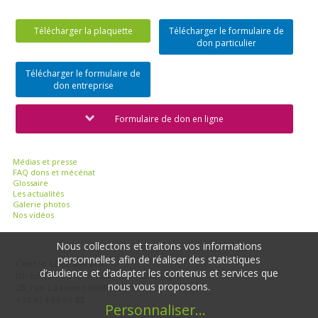
Télécharger la plaquette
Télécharger le formulaire de
don particulier
Télécharger le formulaire de
don entreprise
Formulaire de don en ligne
Médias et presse
FAQ dons et mécénat
Glossaire
Les actualités
Galerie photos
Nos vidéos
Nous collectons et traitons vos informations
personnelles afin de réaliser des statistiques
Centre Léon Bérard
d’audience et d’adapter les contenus et services que
Direction de la Recherche - Cheney D
nous vous proposons.
28, rue Laënnec 69008 Lyon
+33 674 65 67 02
Personnaliser
...