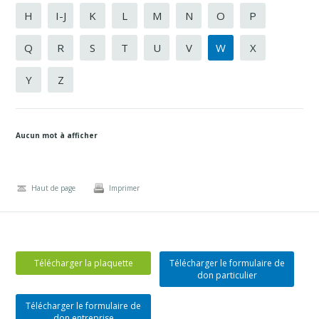
H
I-J
K
L
M
N
O
P
Q
R
S
T
U
V
W
X
Y
Z
Aucun mot à afficher
Haut de page
Imprimer
Télécharger la plaquette
Télécharger le formulaire de
don particulier
Télécharger le formulaire de
don entreprise